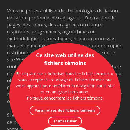
Vous ne pouvez utiliser des technologies de liaison,
de liaison profonde, de cadrage ou d’extraction de
pages, des robots, des araignées ou d’autres
dispositifs, programmes, algorithmes ou
méthodologies automatiques, ni aucun processus
manuel semblable ou équivalent, pour capter, copier,
distribuer, afficher ou surveiller toute partie de ce
Ce site web utilise des
site Web ou y accéder, ou pour reproduire ou
fichiers témoins
contourner de quelque façon que ce soit la structure
de navigation ou la présentation de ce site Web pour
En cliquant sur « Autoriser tous les fichier témoins »,
vous acceptez le stockage de fichiers témoins sur
obtenir ou tenter d’obtenir des éléments, des
votre appareil pour améliorer la navigation sur le site
documents ou des informations par des moyens qui
et en analyser l'utilisation.
ne sont pas intentionnellement mis à disposition sur
Politique concernant les fichiers témoins
.
ce site.
Paramètres des fichiers témoins
Si vous imprimez, copiez ou téléchargez une partie
Tout refuser
de notre site en violation de la présente Politique,
votre droit d’utiliser notre site sera résilié