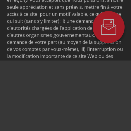
seule appréciation et sans préavis, mettre fin à votre
accès à ce site, pour un motif valable, ce qui inclut ce
qui suit (sans s’y limiter) : i) une demande de la part
d’autorités chargées de l’application de la loi ou
d’autres organismes gouvernementaux, ii) une
demande de votre part (au moyen de la suppression
de vos comptes par vous-même), iii) l’interruption ou
la modification importante de ce site Web ou des
services qui y sont offerts ou iv) des problèmes ou
des difficultés techniques inattendus. Si nous
intentons une poursuite judiciaire contre vous en
raison de violation de votre part de cette Politique,
nous sommes en droit de nous faire rembourser par
vous tous les frais et dépenses juridiques
raisonnables liés à cette poursuite, en plus de toute
autre réparation qui nous est accordée, ce que vous
consentez à payer. Vous convenez que nous ne
sommes pas responsables envers vous ou envers un